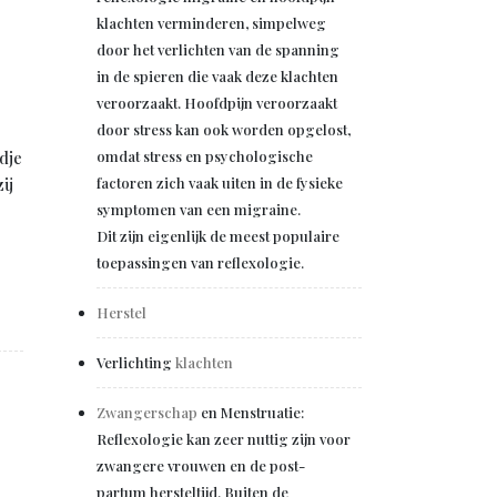
klachten verminderen, simpelweg
door het verlichten van de spanning
in de spieren die vaak deze klachten
veroorzaakt. Hoofdpijn veroorzaakt
door stress kan ook worden opgelost,
omdat stress en psychologische
ndje
factoren zich vaak uiten in de fysieke
ij
symptomen van een migraine.
Dit zijn eigenlijk de meest populaire
toepassingen van reflexologie.
Herstel
Verlichting
klachten
Zwangerschap
en Menstruatie:
Reflexologie kan zeer nuttig zijn voor
zwangere vrouwen en de post-
partum hersteltijd. Buiten de