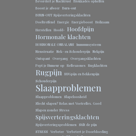
Bevordert je Nachtrust
Blokkades opheffen
Boost je afweer
Burn-out
BURN-OUT Spijsverteringsklachten
Doeltreffend
Energie
Energieboost
Heilzaam
Hoofdpijn
Herstellen
Hoofd-
Hormonale klachten
HORMONALE ONBALANS
Immuunsysteem
Menstruatie
Nek- en Schouderpijn
Nekpijn
Ontspant
Overgang
Overgangsklachten
Pept je Humeur op
Reflexzones
Rugklachten
Rugpijn
RUGpijn en Bekkenpijn
Schouderpijn
Slaapproblemen
Slaapproblomen
Slapeloosheid
Slecht slapen? Relax met Voetreflex. Goed
Slapen zonder Stress
Spijsverteringsklachten
Spijsverteringsproblemen
Stilt de pijn
STRESS
Verbeter
Verbetert je Doorbloeding