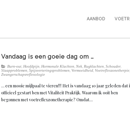
AANBOD
VOETR
Vandaag is een goeie dag om …
Burn-out
,
Hoofdpijn
,
Hormonale Klachten
,
Nek
,
Rugklachten
,
Schouder
,
Slaapproblemen
,
Spijsverteringsproblemen
,
Vermoeidheid
,
Voetreflexzonetherpie
Zwangerschapsreflexologie
… een mooie mijlpaal te vieren!!! Het is vandaag 10 jaar geleden dat 
officieel gestart ben met Vitaliteit Praktijk. Waarom ik ooit ben
begonnen met voetreflexzonetherapie? Omdat…