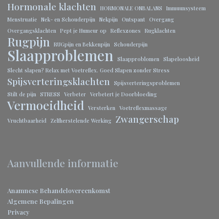
Hormonale klachten
HORMONALE ONBALANS
Immuunsysteem
Menstruatie
Nek- en Schouderpijn
Nekpijn
Ontspant
Overgang
Overgangsklachten
Pept je Humeur op
Reflexzones
Rugklachten
Rugpijn
RUGpijn en Bekkenpijn
Schouderpijn
Slaapproblemen
Slaapproblomen
Slapeloosheid
Slecht slapen? Relax met Voetreflex. Goed Slapen zonder Stress
Spijsverteringsklachten
Spijsverteringsproblemen
Stilt de pijn
STRESS
Verbeter
Verbetert je Doorbloeding
Vermoeidheid
Versterken
Voetreflexmassage
Zwangerschap
Vruchtbaarheid
Zelfherstelende Werking
Aanvullende informatie
Anamnese
Behandelovereenkomst
Algemene Bepalingen
Privacy