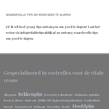
WAARDEVOLLE TIPS OM WEER GOED TE SLAPEN!
JA! Ik wil heel graag tips ontvangen om goed te slapen! Laat het
weten via info@vitaliteitpraktijk.nl en ontvang waardevolle tips
om goed te slapen.
Gespecialiseerd in voetreflex voor de vitale
vrouw
Bekkenpijn
Allergieën
Bevordert je Nachtrust
Blokkades opheffen
Boost je afweer
Burn-out
BURN-OUT Spijsverteringsklachten
Doeltreffend
Hoofdpijn
Energie
Energieboost
Heilzaam
Herstellen
Hoofd-