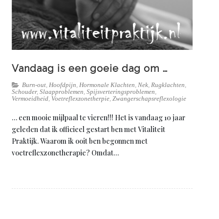
Vandaag is een goeie dag om …
Burn-out
,
Hoofdpijn
,
Hormonale Klachten
,
Nek
,
Rugklachten
,
Schouder
,
Slaapproblemen
,
Spijsverteringsproblemen
,
Vermoeidheid
,
Voetreflexzonetherpie
,
Zwangerschapsreflexologie
… een mooie mijlpaal te vieren!!! Het is vandaag 10 jaar
geleden dat ik officieel gestart ben met Vitaliteit
Praktijk. Waarom ik ooit ben begonnen met
voetreflexzonetherapie? Omdat…