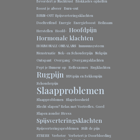
Bevordert je Nachtrust
Blokkades opheffen
Boost je afweer
Burn-out
BURN-OUT Spijsverteringsklachten
Doeltreffend
Energie
Energieboost
Heilzaam
Hoofdpijn
Herstellen
Hoofd-
Hormonale klachten
HORMONALE ONBALANS
Immuunsysteem
Menstruatie
Nek- en Schouderpijn
Nekpijn
Ontspant
Overgang
Overgangsklachten
Pept je Humeur op
Reflexzones
Rugklachten
Rugpijn
RUGpijn en Bekkenpijn
Schouderpijn
Slaapproblemen
Slaapproblomen
Slapeloosheid
Slecht slapen? Relax met Voetreflex. Goed
Slapen zonder Stress
Spijsverteringsklachten
Spijsverteringsproblemen
Stilt de pijn
STRESS
Verbeter
Verbetert je Doorbloeding