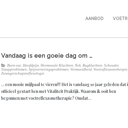
AANBOD
VOETR
Vandaag is een goeie dag om …
Burn-out
,
Hoofdpijn
,
Hormonale Klachten
,
Nek
,
Rugklachten
,
Schouder
,
Slaapproblemen
,
Spijsverteringsproblemen
,
Vermoeidheid
,
Voetreflexzonetherpie
Zwangerschapsreflexologie
… een mooie mijlpaal te vieren!!! Het is vandaag 10 jaar geleden dat 
officieel gestart ben met Vitaliteit Praktijk. Waarom ik ooit ben
begonnen met voetreflexzonetherapie? Omdat…