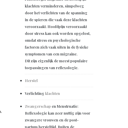
klachten verminderen, simpelweg
door het verlichten van de spanning
in de spieren die vaak deze klachten
veroorzaakt. Hoofdpijn veroorzaakt
door stress kan ook worden opgelost,
omdat stress en psychologische
factoren zich vaak uiten in de fysieke
symptomen van een migraine.
Dit zijn eigenlijk de meest populaire
toepassingen van reflexologie.
Herstel
Verlichting
klachten
Zwangerschap
en Menstruatie:
p.
Reflexologie kan zeer nuttig zijn voor
zwangere vrouwen en de post-
partum hersteltijd. Buiten de