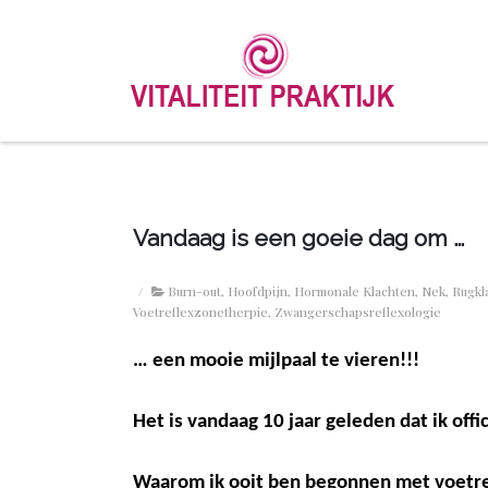
Vandaag is een goeie dag om …
/
Burn-out
,
Hoofdpijn
,
Hormonale Klachten
,
Nek
,
Rugkl
Voetreflexzonetherpie
,
Zwangerschapsreflexologie
… een mooie mijlpaal te vieren!!!
Het is vandaag 10 jaar geleden dat ik offic
Waarom ik ooit ben begonnen met voetr