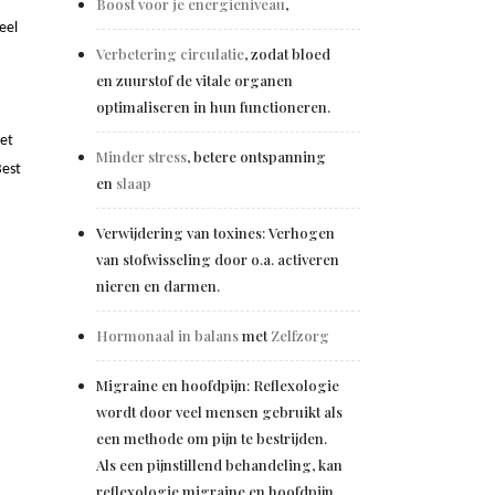
Boost voor je energieniveau
,
eel
Verbetering circulatie
, zodat bloed
en zuurstof de vitale organen
optimaliseren in hun functioneren.
het
Minder stress
, betere ontspanning
Best
en
slaap
Verwijdering van toxines: Verhogen
van stofwisseling door o.a. activeren
nieren en darmen.
Hormonaal in balans
met
Zelfzorg
Migraine en hoofdpijn: Reflexologie
wordt door veel mensen gebruikt als
een methode om pijn te bestrijden.
Als een pijnstillend behandeling, kan
reflexologie migraine en hoofdpijn