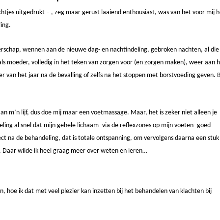
htjes uitgedrukt – , zeg maar gerust laaiend enthousiast, was van het voor mij h
ing.
erschap, wennen aan de nieuwe dag- en nachtindeling, gebroken nachten, al die
 als moeder, volledig in het teken van zorgen voor (en zorgen maken), weer aan 
er van het jaar na de bevalling of zelfs na het stoppen met borstvoeding geven. 
an m’n lijf, dus doe mij maar een voetmassage. Maar, het is zeker niet alleen je
ling al snel dat mijn gehele lichaam -via de reflexzones op mijn voeten- goed
t na de behandeling, dat is totale ontspanning, om vervolgens daarna een stuk
n. Daar wilde ik heel graag meer over weten en leren…
n, hoe ik dat met veel plezier kan inzetten bij het behandelen van klachten bij