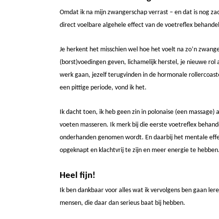
Omdat ik na mijn zwangerschap verrast – en dat is nog zac
direct voelbare algehele effect van de voetreflex behandel
Je herkent het misschien wel hoe het voelt na zo’n zwang
(borst)voedingen geven, lichamelijk herstel, je nieuwe rol
werk gaan, jezelf terugvinden in de hormonale rollercoast
een pittige periode, vond ik het.
Ik dacht toen, ik heb geen zin in polonaise (een massage) a
voeten masseren. Ik merk bij die eerste voetreflex behande
onderhanden genomen wordt. En daarbij het mentale effec
opgeknapt en klachtvrij te zijn en meer energie te hebbe
Heel fijn!
Ik ben dankbaar voor alles wat ik vervolgens ben gaan lere
mensen, die daar dan serieus baat bij hebben.