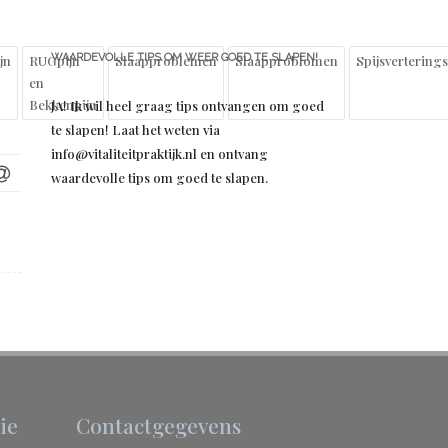
WAARDEVOLLE TIPS OM WEER GOED TE SLAPEN!
jn
RUGpijn
Slaapproblemen
Slaapproblomen
Spijsvertering
en
Bekkenpijn
JA! Ik wil heel graag tips ontvangen om goed
te slapen! Laat het weten via
info@vitaliteitpraktijk.nl en ontvang
waardevolle tips om goed te slapen.
ie
Contactgegevens