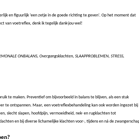
rlijk en figuurlijk ‘een zetje in de goede richting te geven’. Op het moment dat
ct van voetreflex, denk ik tegelijk dank-jou-wel!
, HORMONALE ONBALANS, Overgangsklachten, SLAAPPROBLEMEN, STRESS,
ruik te maken. Preventief om bijvoorbeeld in balans te blijven, als een stuk
meer te ontspannen. Maar, een voetreflexbehandeling kan ook worden ingezet bij
ten, slecht slapen, hoofdpijn, vermoeidheid, nek- en rugklachten tot
chten en bij diverse lichamelijke klachten voor-, tijdens en ná de zwangerscha
ben?