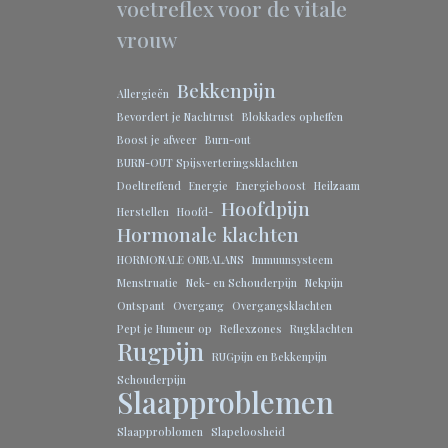
voetreflex voor de vitale
vrouw
Bekkenpijn
Allergieën
Bevordert je Nachtrust
Blokkades opheffen
Boost je afweer
Burn-out
BURN-OUT Spijsverteringsklachten
Doeltreffend
Energie
Energieboost
Heilzaam
Hoofdpijn
Herstellen
Hoofd-
Hormonale klachten
HORMONALE ONBALANS
Immuunsysteem
Menstruatie
Nek- en Schouderpijn
Nekpijn
Ontspant
Overgang
Overgangsklachten
Pept je Humeur op
Reflexzones
Rugklachten
Rugpijn
RUGpijn en Bekkenpijn
Schouderpijn
Slaapproblemen
Slaapproblomen
Slapeloosheid