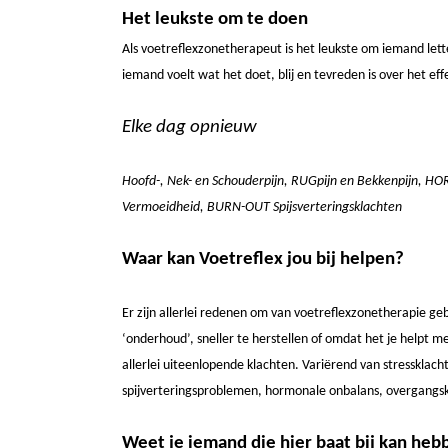
Het leukste om te doen
Als voetreflexzonetherapeut is het leukste om iemand lette
iemand voelt wat het doet, blij en tevreden is over het effe
Elke dag opnieuw
Hoofd-, Nek- en Schouderpijn, RUGpijn en Bekkenpijn
Vermoeidheid, BURN-OUT Spijsverteringsklachten
Waar kan Voetreflex jou bij helpen?
Er zijn allerlei redenen om van voetreflexzonetherapie geb
‘onderhoud’, sneller te herstellen of omdat het je helpt 
allerlei uiteenlopende klachten. Variërend van stressklach
spijverteringsproblemen, hormonale onbalans, overgangskla
Weet je iemand die hier baat bij kan heb