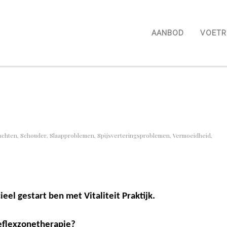
AANBOD
VOETR
achten
,
Schouder
,
Slaapproblemen
,
Spijsverteringsproblemen
,
Vermoeidheid
,
ieel gestart ben met Vitaliteit Praktijk.
eflexzonetherapie?