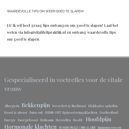
WAARDEVOLLE TIPS OM WEER GOED TE SLAPEN!
JA! Ik wil heel graag tips ontvangen om goed te slapen! Laat het
weten via info@vitaliteitpraktijk.nl en ontvang waardevolle tips
om goed te slapen.
Gespecialiseerd in voetreflex voor de vitale
vrouw
Bekkenpijn
Allergieën
Bevordert je Nachtrust
Blokkades opheffen
Boost je afweer
Burn-out
BURN-OUT Spijsverteringsklachten
Doeltreffend
Hoofdpijn
Energie
Energieboost
Heilzaam
Herstellen
Hoofd-
Hormonale klachten
HORMONALE ONBALANS
Immuunsysteem