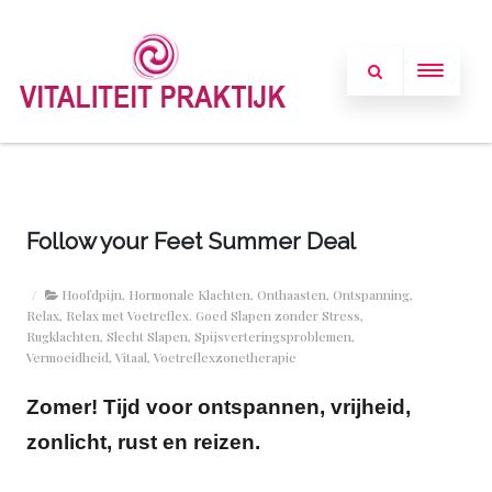
Follow your Feet Summer Deal
/
Hoofdpijn
,
Hormonale Klachten
,
Onthaasten
,
Ontspanning
,
Relax
,
Relax met Voetreflex. Goed Slapen zonder Stress
,
Rugklachten
,
Slecht Slapen
,
Spijsverteringsproblemen
,
Vermoeidheid
,
Vitaal
,
Voetreflexzonetherapie
Zomer!
Tijd voor ontspannen, vrijheid,
zonlicht, rust en reizen.