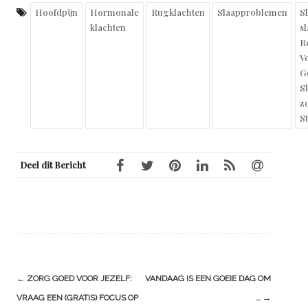
Hoofdpijn
Hormonale
Rugklachten
Slaapproblemen
S
klachten
s
R
Vo
G
S
z
S
Deel dit Bericht
Berichtnavigatie
←
ZORG GOED VOOR JEZELF:
VANDAAG IS EEN GOEIE DAG OM
VRAAG EEN (GRATIS) FOCUS OP
…
→