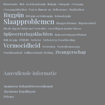
Menstruatie
Nek- en Schouderpijn
Nekpijn
Ontspant
Overgang
Overgangsklachten
Pept je Humeur op
Reflexzones
Rugklachten
Rugpijn
RUGpijn en Bekkenpijn
Schouderpijn
Slaapproblemen
Slaapproblomen
Slapeloosheid
Slecht slapen? Relax met Voetreflex. Goed Slapen zonder Stress
Spijsverteringsklachten
Spijsverteringsproblemen
Stilt de pijn
STRESS
Verbeter
Verbetert je Doorbloeding
Vermoeidheid
Versterken
Voetreflexmassage
Zwangerschap
Vruchtbaarheid
Zelfherstelende Werking
Aanvullende informatie
Anamnese
Behandelovereenkomst
Algemene Bepalingen
Privacy