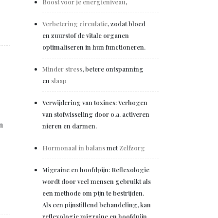
Boost voor je energieniveau
,
Verbetering circulatie
, zodat bloed
en zuurstof de vitale organen
optimaliseren in hun functioneren.
Minder stress
, betere ontspanning
en
slaap
Verwijdering van toxines: Verhogen
van stofwisseling door o.a. activeren
n
nieren en darmen.
Hormonaal in balans
met
Zelfzorg
Migraine en hoofdpijn: Reflexologie
wordt door veel mensen gebruikt als
een methode om pijn te bestrijden.
Als een pijnstillend behandeling, kan
reflexologie migraine en hoofdpijn