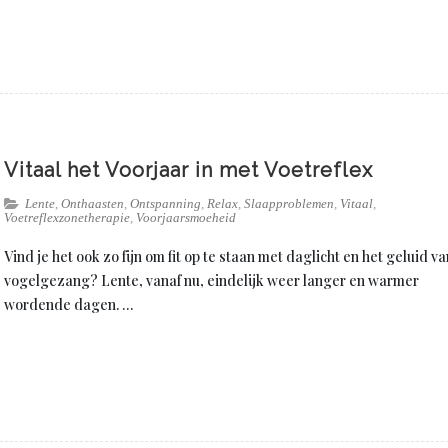
Vitaal het Voorjaar in met Voetreflex
Lente
,
Onthaasten
,
Ontspanning
,
Relax
,
Slaapproblemen
,
Vitaal
,
Voetreflexzonetherapie
,
Voorjaarsmoeheid
Vind je het ook zo fijn om fit op te staan met daglicht en het geluid va
vogelgezang? Lente, vanaf nu, eindelijk weer langer en warmer
wordende dagen. …