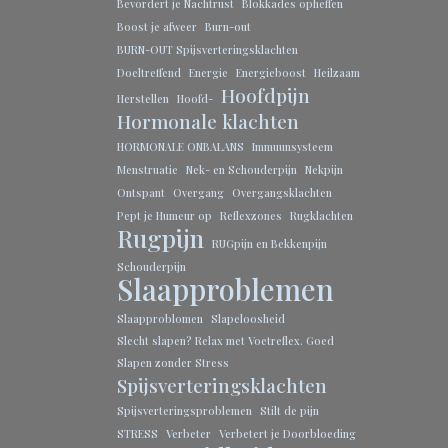
Bevordert je Nachtrust
Blokkades opheffen
Boost je afweer
Burn-out
BURN-OUT Spijsverteringsklachten
Doeltreffend
Energie
Energieboost
Heilzaam
Hoofdpijn
Herstellen
Hoofd-
Hormonale klachten
HORMONALE ONBALANS
Immuunsysteem
Menstruatie
Nek- en Schouderpijn
Nekpijn
Ontspant
Overgang
Overgangsklachten
Pept je Humeur op
Reflexzones
Rugklachten
Rugpijn
RUGpijn en Bekkenpijn
Schouderpijn
Slaapproblemen
Slaapproblomen
Slapeloosheid
Slecht slapen? Relax met Voetreflex. Goed
Slapen zonder Stress
Spijsverteringsklachten
Spijsverteringsproblemen
Stilt de pijn
STRESS
Verbeter
Verbetert je Doorbloeding