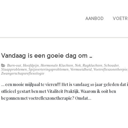
AANBOD
VOETR
Vandaag is een goeie dag om …
Burn-out
,
Hoofdpijn
,
Hormonale Klachten
,
Nek
,
Rugklachten
,
Schouder
,
Slaapproblemen
,
Spijsverteringsproblemen
,
Vermoeidheid
,
Voetreflexzonetherpie
Zwangerschapsreflexologie
… een mooie mijlpaal te vieren!!! Het is vandaag 10 jaar geleden dat 
officieel gestart ben met Vitaliteit Praktijk. Waarom ik ooit ben
begonnen met voetreflexzonetherapie? Omdat…