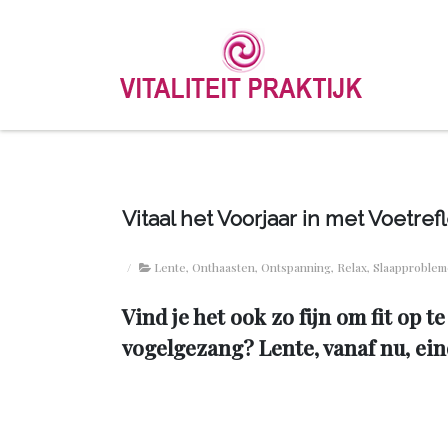
Vitaal het Voorjaar in met Voetref
/
Lente
,
Onthaasten
,
Ontspanning
,
Relax
,
Slaapproble
Vind je het ook zo fijn om fit op t
vogelgezang? Lente, vanaf nu, ei