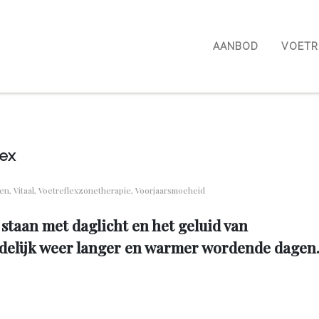
AANBOD
VOETR
lex
men
,
Vitaal
,
Voetreflexzonetherapie
,
Voorjaarsmoeheid
e staan met daglicht en het geluid van
ndelijk weer langer en warmer wordende dagen