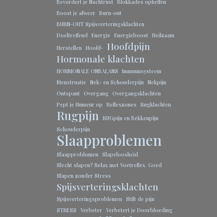
Bevordert je Nachtrust
Blokkades opheffen
Boost je afweer
Burn-out
BURN-OUT Spijsverteringsklachten
Doeltreffend
Energie
Energieboost
Heilzaam
Hoofdpijn
Herstellen
Hoofd-
Hormonale klachten
HORMONALE ONBALANS
Immuunsysteem
Menstruatie
Nek- en Schouderpijn
Nekpijn
Ontspant
Overgang
Overgangsklachten
Pept je Humeur op
Reflexzones
Rugklachten
Rugpijn
RUGpijn en Bekkenpijn
Schouderpijn
Slaapproblemen
Slaapproblomen
Slapeloosheid
Slecht slapen? Relax met Voetreflex. Goed
Slapen zonder Stress
Spijsverteringsklachten
Spijsverteringsproblemen
Stilt de pijn
STRESS
Verbeter
Verbetert je Doorbloeding