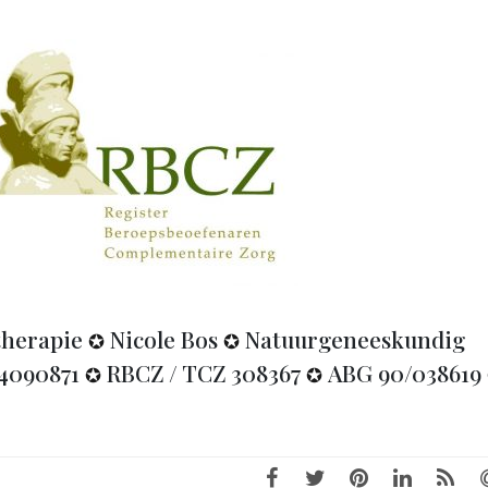
etherapie
Nicole Bos
Natuurgeneeskundig
✪
✪
4090871
RBCZ / TCZ 308367
ABG 90/038619
✪
✪