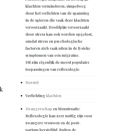
klachten verminderen, simpelweg
door het verlichten van de spanning
in de spieren die vaak deze klachten
veroorzaakt. Hoofdpijn veroorzaakt
k
door stress kan ook worden opgelost,
omdat stress en psychologische
factoren zich vaak uiten in de fysieke
symptomen van een migraine.
Dit zijn eigenlijk de meest populaire
toepassingen van reflexologie.
n
Herstel
jk
Verlichting
klachten
Zwangerschap
en Menstruatie:
Reflexologie kan zeer nuttig zijn voor
zwangere vrouwen en de post-
partum hersteltijd. Buiten de