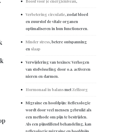
r
Boost voor je energieniveau
,
Verbetering circulatie
, zodat bloed
en zuurstof de vitale organen
optimaliseren in hun functioneren.
k
Minder stress
, betere ontspanning
en
slaap
nk
Verwijdering van toxines: Verhogen
van stofwisseling door o.a. activeren
nieren en darmen.
Hormonaal in balans
met
Zelfzorg
Migraine en hoofdpijn: Reflexologie
wordt door veel mensen gebruikt als
een methode om pijn te bestrijden.
op
Als een pijnstillend behandeling, kan
reflexologie migraine en hoofdpijn