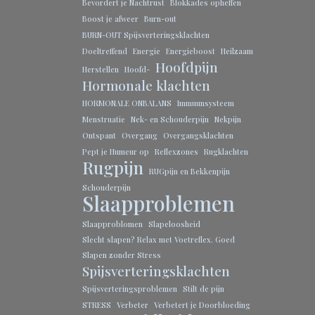
Bevordert je Nachtrust
Blokkades opheffen
Boost je afweer
Burn-out
BURN-OUT Spijsverteringsklachten
Doeltreffend
Energie
Energieboost
Heilzaam
Hoofdpijn
Herstellen
Hoofd-
Hormonale klachten
HORMONALE ONBALANS
Immuunsysteem
Menstruatie
Nek- en Schouderpijn
Nekpijn
Ontspant
Overgang
Overgangsklachten
Pept je Humeur op
Reflexzones
Rugklachten
Rugpijn
RUGpijn en Bekkenpijn
Schouderpijn
Slaapproblemen
Slaapproblomen
Slapeloosheid
Slecht slapen? Relax met Voetreflex. Goed
Slapen zonder Stress
Spijsverteringsklachten
Spijsverteringsproblemen
Stilt de pijn
STRESS
Verbeter
Verbetert je Doorbloeding