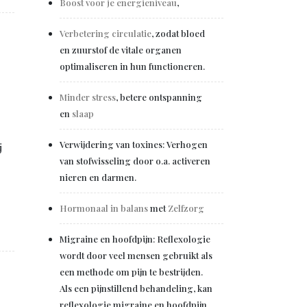
Boost voor je energieniveau
,
Verbetering circulatie
, zodat bloed
en zuurstof de vitale organen
optimaliseren in hun functioneren.
Minder stress
, betere ontspanning
en
slaap
Verwijdering van toxines: Verhogen
j
van stofwisseling door o.a. activeren
nieren en darmen.
Hormonaal in balans
met
Zelfzorg
Migraine en hoofdpijn: Reflexologie
wordt door veel mensen gebruikt als
een methode om pijn te bestrijden.
Als een pijnstillend behandeling, kan
reflexologie migraine en hoofdpijn