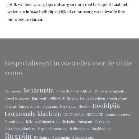
JA! Ik wil heel graag tips ontvangen om goed te slapen! Laat het
weten via info@vitaliteitpraktijk.nl en ontvang waardevolle tips
om goed te slapen.
Gespecialiseerd in voetreflex voor de vitale
vrouw
Bekkenpijn
Allergieën
Bevordert je Nachtrust
Blokkades opheffen
Boost je afweer
Burn-out
BURN-OUT Spijsverteringsklachten
Doeltreffend
Hoofdpijn
Energie
Energieboost
Heilzaam
Herstellen
Hoofd-
Hormonale klachten
HORMONALE ONBALANS
Immuunsysteem
Menstruatie
Nek- en Schouderpijn
Nekpijn
Ontspant
Overgang
Overgangsklachten
Pept je Humeur op
Reflexzones
Rugklachten
Rugpijn
RUGpijn en Bekkenpijn
Schouderpijn