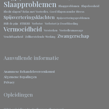
Slaapproblemen
Slaapproblomen
Slapeloosheid
Slecht slapen? Relax met Voetreflex. Goed Slapen zonder Stress
Spijsverteringsklachten
Spijsverteringsproblemen
Stilt de pijn
STRESS
Verbeter
Verbetert je Doorbloeding
Vermoeidheid
Versterken
Voetreflexmassage
Zwangerschap
Vruchtbaarheid
Zelfherstelende Werking
Aanvullende informatie
Anamnese
Behandelovereenkomst
Algemene Bepalingen
Privacy
Opleidingen